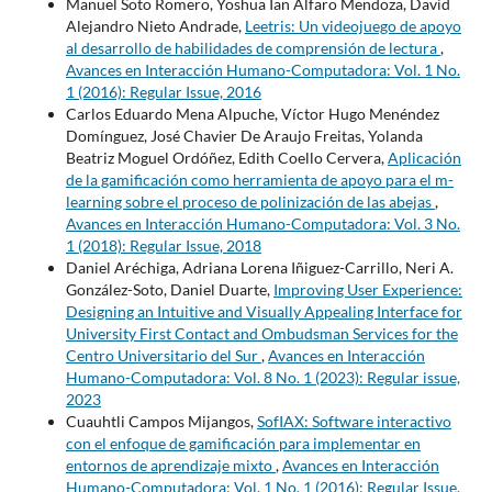
Manuel Soto Romero, Yoshua Ian Alfaro Mendoza, David
Alejandro Nieto Andrade,
Leetris: Un videojuego de apoyo
al desarrollo de habilidades de comprensión de lectura
,
Avances en Interacción Humano-Computadora: Vol. 1 No.
1 (2016): Regular Issue, 2016
Carlos Eduardo Mena Alpuche, Víctor Hugo Menéndez
Domínguez, José Chavier De Araujo Freitas, Yolanda
Beatriz Moguel Ordóñez, Edith Coello Cervera,
Aplicación
de la gamificación como herramienta de apoyo para el m-
learning sobre el proceso de polinización de las abejas
,
Avances en Interacción Humano-Computadora: Vol. 3 No.
1 (2018): Regular Issue, 2018
Daniel Aréchiga, Adriana Lorena Iñiguez-Carrillo, Neri A.
González-Soto, Daniel Duarte,
Improving User Experience:
Designing an Intuitive and Visually Appealing Interface for
University First Contact and Ombudsman Services for the
Centro Universitario del Sur
,
Avances en Interacción
Humano-Computadora: Vol. 8 No. 1 (2023): Regular issue,
2023
Cuauhtli Campos Mijangos,
SofIAX: Software interactivo
con el enfoque de gamificación para implementar en
entornos de aprendizaje mixto
,
Avances en Interacción
Humano-Computadora: Vol. 1 No. 1 (2016): Regular Issue,