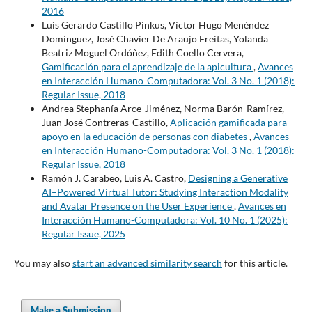
2016
Luis Gerardo Castillo Pinkus, Víctor Hugo Menéndez
Domínguez, José Chavier De Araujo Freitas, Yolanda
Beatriz Moguel Ordóñez, Edith Coello Cervera,
Gamificación para el aprendizaje de la apicultura
,
Avances
en Interacción Humano-Computadora: Vol. 3 No. 1 (2018):
Regular Issue, 2018
Andrea Stephanía Arce-Jiménez, Norma Barón-Ramírez,
Juan José Contreras-Castillo,
Aplicación gamificada para
apoyo en la educación de personas con diabetes
,
Avances
en Interacción Humano-Computadora: Vol. 3 No. 1 (2018):
Regular Issue, 2018
Ramón J. Carabeo, Luis A. Castro,
Designing a Generative
AI–Powered Virtual Tutor: Studying Interaction Modality
and Avatar Presence on the User Experience
,
Avances en
Interacción Humano-Computadora: Vol. 10 No. 1 (2025):
Regular Issue, 2025
You may also
start an advanced similarity search
for this article.
Make a Submission