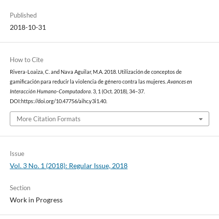
Published
2018-10-31
How to Cite
Rivera-Loaiza, C. and Nava Aguilar, M.A. 2018. Utilización de conceptos de
gamificación para reducir la violencia de género contra las mujeres.
Avances en
Interacción Humano-Computadora
. 3, 1 (Oct. 2018), 34–37.
DOI:https://doi.org/10.47756/aihc.y3i1.40.
More Citation Formats
Issue
Vol. 3 No. 1 (2018): Regular Issue, 2018
Section
Work in Progress