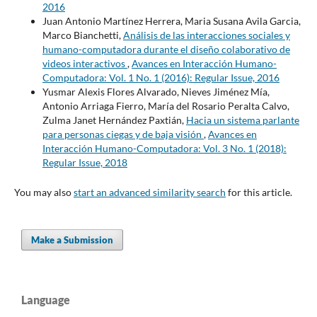
2016
Juan Antonio Martínez Herrera, Maria Susana Avila Garcia,
Marco Bianchetti,
Análisis de las interacciones sociales y
humano-computadora durante el diseño colaborativo de
videos interactivos
,
Avances en Interacción Humano-
Computadora: Vol. 1 No. 1 (2016): Regular Issue, 2016
Yusmar Alexis Flores Alvarado, Nieves Jiménez Mía,
Antonio Arriaga Fierro, María del Rosario Peralta Calvo,
Zulma Janet Hernández Paxtián,
Hacia un sistema parlante
para personas ciegas y de baja visión
,
Avances en
Interacción Humano-Computadora: Vol. 3 No. 1 (2018):
Regular Issue, 2018
You may also
start an advanced similarity search
for this article.
Make a Submission
Language