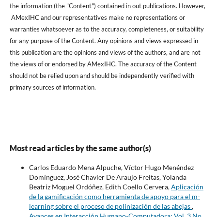
the information (the "Content") contained in out publications. However,
AMexIHC and our representatives make no representations or
warranties whatsoever as to the accuracy, completeness, or suitability
for any purpose of the Content. Any opinions and views expressed in
this publication are the opinions and views of the authors, and are not
the views of or endorsed by AMexIHC. The accuracy of the Content
should not be relied upon and should be independently verified with
primary sources of information.
Most read articles by the same author(s)
Carlos Eduardo Mena Alpuche, Víctor Hugo Menéndez
Domínguez, José Chavier De Araujo Freitas, Yolanda
Beatriz Moguel Ordóñez, Edith Coello Cervera,
Aplicación
de la gamificación como herramienta de apoyo para el m-
learning sobre el proceso de polinización de las abejas
,
Avances en Interacción Humano-Computadora: Vol. 3 No.