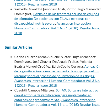
1 (2018): Regular Issue, 2018
Yasbedh Oswaldo Quiñones Uicab, Víctor Hugo Menéndez
Domínguez,
Extensión de las fronteras del uso de equipos
de cómputo: De pacientes con E.L.A. a personas con
discapacidad motriz severa
,
Avances en Interacción
Humano-Computadora: Vol. 3 No. 1 (2018): Regular Issue,
2018
Similar Articles
Carlos Eduardo Mena Alpuche, Víctor Hugo Menéndez
Domínguez, José Chavier De Araujo Freitas, Yolanda
Beatriz Moguel Ordóñez, Edith Coello Cervera,
Aplicación
de la gamificación como herramienta de apoyo para el m-
learning sobre el proceso de polinización de las abejas
,
Avances en Interacción Humano-Computadora: Vol. 3 No.
1 (2018): Regular Issue, 2018
Cuauhtli Campos Mijangos,
SofIAX: Software interactivo
con el enfoque de gamificación para implementar en
entornos de aprendizaje mixto
,
Avances en Interacción
Humano-Computadora: Vol. 1 No. 1 (2016): Regular Issue,