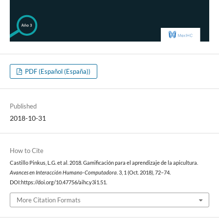
PDF (Español (España))
Published
2018-10-31
How to Cite
Castillo Pinkus, L.G. et al. 2018. Gamificación para el aprendizaje de la apicultura.
Avances en Interacción Humano-Computadora
. 3, 1 (Oct. 2018), 72–74.
DOI:https://doi.org/10.47756/aihc.y3i1.51.
More Citation Formats