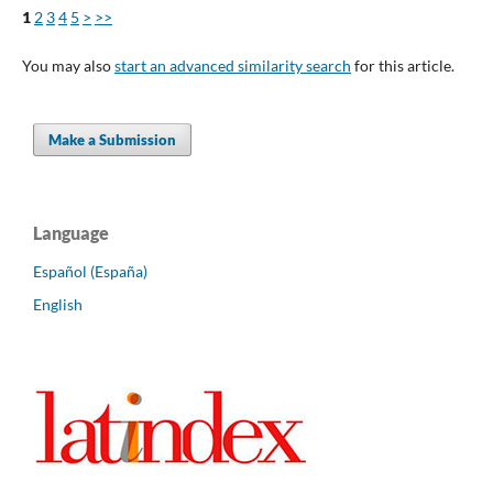
1
2
3
4
5
>
>>
You may also
start an advanced similarity search
for this article.
Make a Submission
Language
Español (España)
English