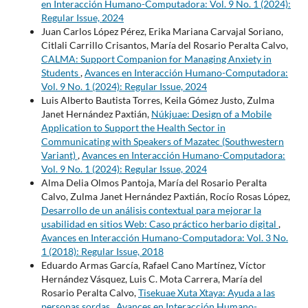
en Interacción Humano-Computadora: Vol. 9 No. 1 (2024):
Regular Issue, 2024
Juan Carlos López Pérez, Erika Mariana Carvajal Soriano,
Citlali Carrillo Crisantos, María del Rosario Peralta Calvo,
CALMA: Support Companion for Managing Anxiety in
Students
,
Avances en Interacción Humano-Computadora:
Vol. 9 No. 1 (2024): Regular Issue, 2024
Luis Alberto Bautista Torres, Keila Gómez Justo, Zulma
Janet Hernández Paxtián,
Núkjuae: Design of a Mobile
Application to Support the Health Sector in
Communicating with Speakers of Mazatec (Southwestern
Variant)
,
Avances en Interacción Humano-Computadora:
Vol. 9 No. 1 (2024): Regular Issue, 2024
Alma Delia Olmos Pantoja, María del Rosario Peralta
Calvo, Zulma Janet Hernández Paxtián, Rocío Rosas López,
Desarrollo de un análisis contextual para mejorar la
usabilidad en sitios Web: Caso práctico herbario digital
,
Avances en Interacción Humano-Computadora: Vol. 3 No.
1 (2018): Regular Issue, 2018
Eduardo Armas García, Rafael Cano Martínez, Víctor
Hernández Vásquez, Luis C. Mota Carrera, María del
Rosario Peralta Calvo,
Tisekuae Xuta Xtaya: Ayuda a las
personas sordas
,
Avances en Interacción Humano-