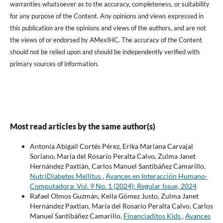
warranties whatsoever as to the accuracy, completeness, or suitability
for any purpose of the Content. Any opinions and views expressed in
this publication are the opinions and views of the authors, and are not
the views of or endorsed by AMexIHC. The accuracy of the Content
should not be relied upon and should be independently verified with
primary sources of information.
Most read articles by the same author(s)
Antonia Abigail Cortés Pérez, Erika Mariana Carvajal
Soriano, María del Rosario Peralta Calvo, Zulma Janet
Hernández Paxtián, Carlos Manuel Santibáñez Camarillo,
NutriDiabetes Mellitus
,
Avances en Interacción Humano-
Computadora: Vol. 9 No. 1 (2024): Regular Issue, 2024
Rafael Olmos Guzmán, Keila Gómez Justo, Zulma Janet
Hernández Paxtian, María del Rosario Peralta Calvo, Carlos
Manuel Santibáñez Camarillo,
Financiaditos Kids
,
Avances