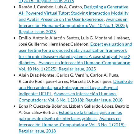
1 (2016): Regular Issue, 2016
Ramón J. Carabeo, Luis A. Castro,
Designing a Generative
AI–Powered Virtual Tutor: Studying Interaction Modality
and Avatar Presence on the User Experience
,
Avances en
Interacción Humano-Computadora: Vol. 10 No. 1 (2025):
Regular Issue, 2025
Emilio-Antonio Alarcón-Santos, Luis G. Montané-Jiménez,
José Guillermo Hernández Calderón,
Expert evaluation and
user testing for a proposed data visualization framework
for chronic disease-related systems: A case study of type 2
diabetes.
,
Avances en Interacción Humano-Computadora:
Vol. 10 No. 1 (2025): Regular Issue, 2025
Alain Díaz-Montes, Carlos G. Verdín, Carlos A. Puga,
Ricardo Rodríguez-Torres, Marcela D. Rodríguez,
Diseño de
una Herramienta para Entregar en el Lugar aPoyo al
indigente: HELPi
,
Avances en Interacción Humano-
Computadora: Vol. 3 No. 1 (2018): Regular Issue, 2018
Edna P. Quezada-Bolaños, Lizbeth Gallardo-López, Beatriz
A. González-Beltrán,
Estudio de la triada sígnica en los
patrones de diseño de interfaces gráficas
,
Avances en
Interacción Humano-Computadora: Vol. 3 No. 1 (2018):
Regular Issue, 2018