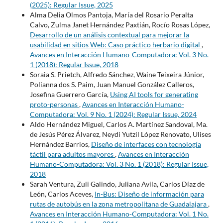
(2025): Regular Issue, 2025
Alma Delia Olmos Pantoja, María del Rosario Peralta
Calvo, Zulma Janet Hernández Paxtián, Rocío Rosas López,
Desarrollo de un análisis contextual para mejorar la
usabilidad en sitios Web: Caso práctico herbario digital
,
Avances en Interacción Humano-Computadora: Vol. 3 No.
1 (2018): Regular Issue, 2018
Soraia S. Prietch, Alfredo Sánchez, Waine Teixeira Júnior,
Polianna dos S. Paim, Juan Manuel González Calleros,
Josefina Guerrero García,
Using AI tools for generating
proto-personas
,
Avances en Interacción Humano-
Computadora: Vol. 9 No. 1 (2024): Regular Issue, 2024
Aldo Hernández Miguel, Carlos A. Martínez Sandoval, Ma.
de Jesús Pérez Álvarez, Neydi Yutzil López Renovato, Ulises
Hernández Barrios,
Diseño de interfaces con tecnología
táctil para adultos mayores
,
Avances en Interacción
Humano-Computadora: Vol. 3 No. 1 (2018): Regular Issue,
2018
Sarah Ventura, Zuli Galindo, Juliana Avila, Carlos Díaz de
León, Carlos Aceves,
In-Bus: Diseño de información para
rutas de autobús en la zona metropolitana de Guadalajara
,
Avances en Interacción Humano-Computadora: Vol. 1 No.