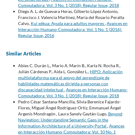
Computadora: Vol. 3 No. 1 (2018): Regular Issue, 2018
Diego A. L. de Guevara Heras, Gilberto López Antonio,
Francisco J. Valencia Martínez, Maria del Rosario Peralta
Calvo,
Kui xékua: Ayuda para adultos mayores
,
Avances en
Interacción Humano-Computadora: Vol. 1 No. 1 (2016):
Regular Issue, 2016
Similar Articles
Abies C. Durán L., Mario A. Marín B., Karla N. Rocha R.,
Julián Cárdenas P., Aída L. González L.,
HIPO: Aplicación
multiplataforma para el apoyo del aprendizaje de
habilidades matemáticas dirigida a personas con
discapacidad intelectual
,
Avances en Interacción Humano-
Computadora: Vol. 3 No. 1 (2018): Regular Issue, 2018
Pedro César Santana-Mancilla, Silvia Berenice Fajardo-
Flores, Miguel Ángel Rodríguez-Ortiz, Emmanuel Ángel
Argenis Mondragón , Laura Sanely Gaytán-Lugo,
Beyond
Navigation: Understanding Semantic Gaps in the
Information Architecture of a University Portal
,
Avances
en Interacción Humano-Computadora: Vol. 10 No. 1