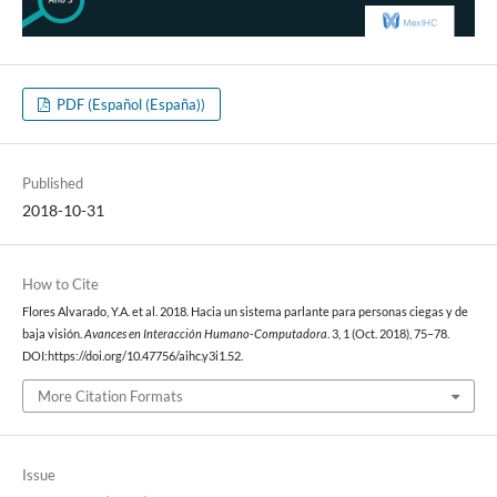
PDF (Español (España))
Published
2018-10-31
How to Cite
Flores Alvarado, Y.A. et al. 2018. Hacia un sistema parlante para personas ciegas y de
baja visión.
Avances en Interacción Humano-Computadora
. 3, 1 (Oct. 2018), 75–78.
DOI:https://doi.org/10.47756/aihc.y3i1.52.
More Citation Formats
Issue