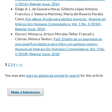
1 (2016): Regular Issue, 2016
Diego A. L. de Guevara Heras, Gilberto López Antonio,
Francisco J. Valencia Martínez, Maria del Rosario Peralta
Calvo,
Kui xékua: Ayuda para adultos mayores
,
Avances en
Interacción Humano-Computadora: Vol. 1 No. 1 (2016):
Regular Issue, 2016
Gloria I. Monarca, Arturo Morales-Téllez, Franceli L.
Cibrian, Mónica Tentori,
PaU: Diseño de un exergame en
una superficie elástica para niños con autismo severo
,
Avances en Interacción Humano-Computadora: Vol. 3 No.
1 (2018): Regular Issue, 2018
1
2
3
4
>
>>
You may also
start an advanced similarity search
for this article.
Make a Submission