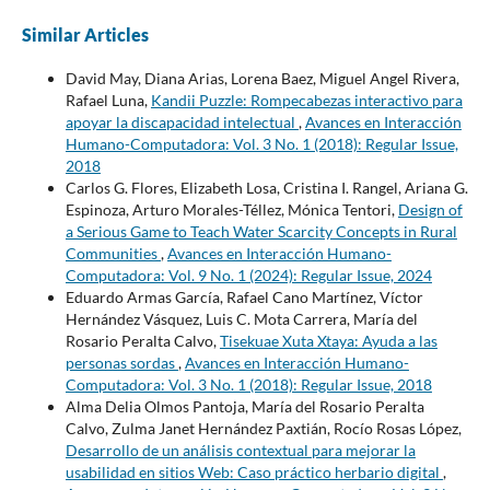
Similar Articles
David May, Diana Arias, Lorena Baez, Miguel Angel Rivera,
Rafael Luna,
Kandii Puzzle: Rompecabezas interactivo para
apoyar la discapacidad intelectual
,
Avances en Interacción
Humano-Computadora: Vol. 3 No. 1 (2018): Regular Issue,
2018
Carlos G. Flores, Elizabeth Losa, Cristina I. Rangel, Ariana G.
Espinoza, Arturo Morales-Téllez, Mónica Tentori,
Design of
a Serious Game to Teach Water Scarcity Concepts in Rural
Communities
,
Avances en Interacción Humano-
Computadora: Vol. 9 No. 1 (2024): Regular Issue, 2024
Eduardo Armas García, Rafael Cano Martínez, Víctor
Hernández Vásquez, Luis C. Mota Carrera, María del
Rosario Peralta Calvo,
Tisekuae Xuta Xtaya: Ayuda a las
personas sordas
,
Avances en Interacción Humano-
Computadora: Vol. 3 No. 1 (2018): Regular Issue, 2018
Alma Delia Olmos Pantoja, María del Rosario Peralta
Calvo, Zulma Janet Hernández Paxtián, Rocío Rosas López,
Desarrollo de un análisis contextual para mejorar la
usabilidad en sitios Web: Caso práctico herbario digital
,