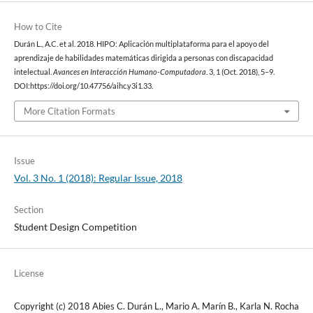
How to Cite
Durán L., A.C. et al. 2018. HIPO: Aplicación multiplataforma para el apoyo del
aprendizaje de habilidades matemáticas dirigida a personas con discapacidad
intelectual.
Avances en Interacción Humano-Computadora
. 3, 1 (Oct. 2018), 5–9.
DOI:https://doi.org/10.47756/aihc.y3i1.33.
More Citation Formats
Issue
Vol. 3 No. 1 (2018): Regular Issue, 2018
Section
Student Design Competition
License
Copyright (c) 2018 Abies C. Durán L., Mario A. Marín B., Karla N. Rocha