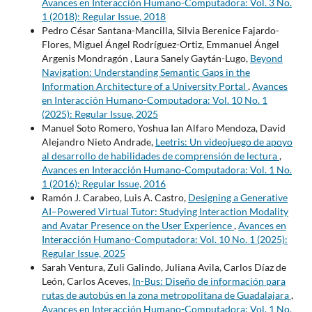
Avances en Interacción Humano-Computadora: Vol. 3 No.
1 (2018): Regular Issue, 2018
Pedro César Santana-Mancilla, Silvia Berenice Fajardo-
Flores, Miguel Ángel Rodríguez-Ortiz, Emmanuel Ángel
Argenis Mondragón , Laura Sanely Gaytán-Lugo,
Beyond
Navigation: Understanding Semantic Gaps in the
Information Architecture of a University Portal
,
Avances
en Interacción Humano-Computadora: Vol. 10 No. 1
(2025): Regular Issue, 2025
Manuel Soto Romero, Yoshua Ian Alfaro Mendoza, David
Alejandro Nieto Andrade,
Leetris: Un videojuego de apoyo
al desarrollo de habilidades de comprensión de lectura
,
Avances en Interacción Humano-Computadora: Vol. 1 No.
1 (2016): Regular Issue, 2016
Ramón J. Carabeo, Luis A. Castro,
Designing a Generative
AI–Powered Virtual Tutor: Studying Interaction Modality
and Avatar Presence on the User Experience
,
Avances en
Interacción Humano-Computadora: Vol. 10 No. 1 (2025):
Regular Issue, 2025
Sarah Ventura, Zuli Galindo, Juliana Avila, Carlos Díaz de
León, Carlos Aceves,
In-Bus: Diseño de información para
rutas de autobús en la zona metropolitana de Guadalajara
,
Avances en Interacción Humano-Computadora: Vol. 1 No.