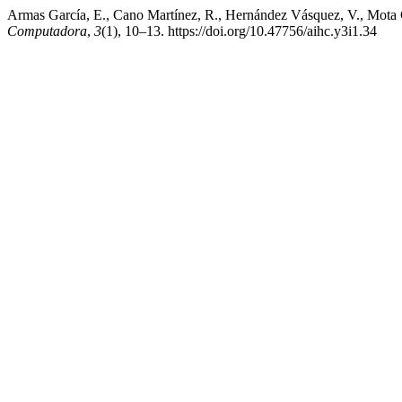
Armas García, E., Cano Martínez, R., Hernández Vásquez, V., Mota Ca
Computadora
,
3
(1), 10–13. https://doi.org/10.47756/aihc.y3i1.34