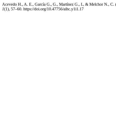
Acevedo H., A. E., García G., G., Martínez G., I., & Melchor N., C. 
1
(1), 57–60. https://doi.org/10.47756/aihc.y1i1.17