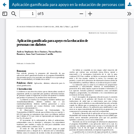
Aplicación gamificada para apoyo en la educación de personas con diabetes