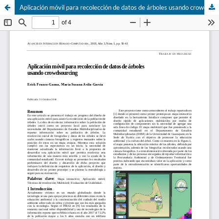
Aplicación móvil para recolección de datos de árboles usando crowdsourcing